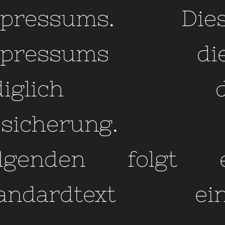
mpressums. Dies
mpressums die
ediglich d
bsicherung. 
olgenden folgt e
tandardtext ein