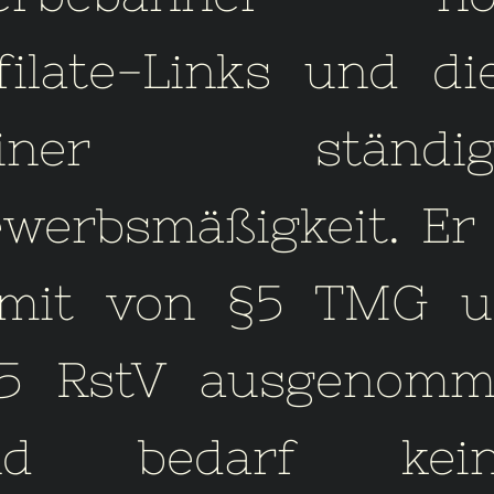
filate-Links und di
einer ständig
werbsmäßigkeit. Er 
mit von §5 TMG u
5 RstV ausgenomm
nd bedarf kein