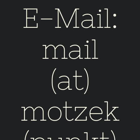
E-Mail:
mail
(at)
motzek