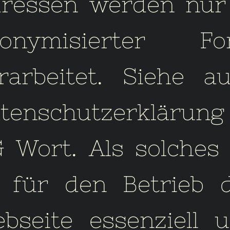
ressen werden nur
nonymisierter Fo
rarbeitet. Siehe a
tenschutzerklärung
 Wort
. Als solches 
 für den Betrieb 
bseite essenziell 