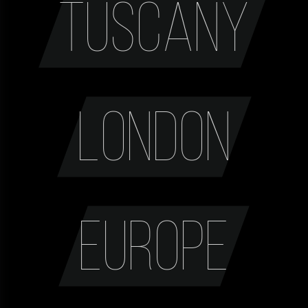
Tuscany
London
Europe