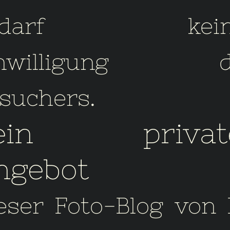
edarf kein
inwilligung d
suchers.
ein privat
ngebot
eser Foto-Blog von 