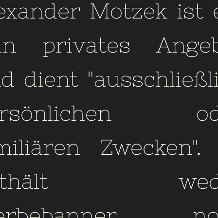
exander Motzek ist 
in privates Ange
d dient "ausschließl
ersönlichen od
miliären Zwecken".
nthält wed
erbebanner no