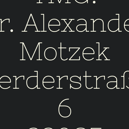
r. Alexand
Contact
Motzek
Latest
Random