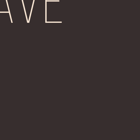
ave
n