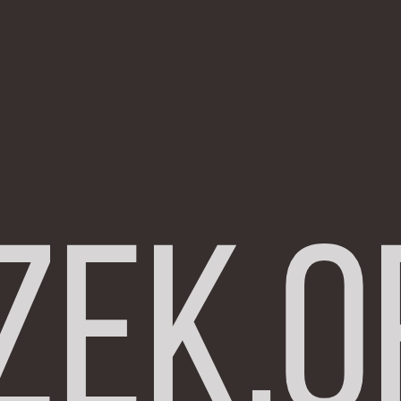
zek.o