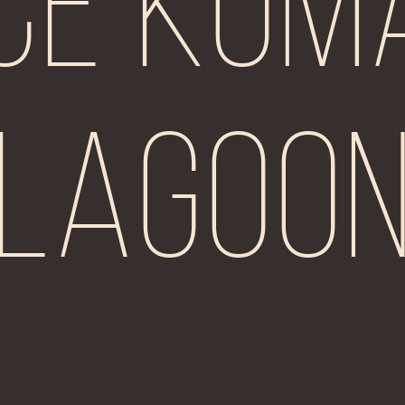
ce Kom
Lagoo