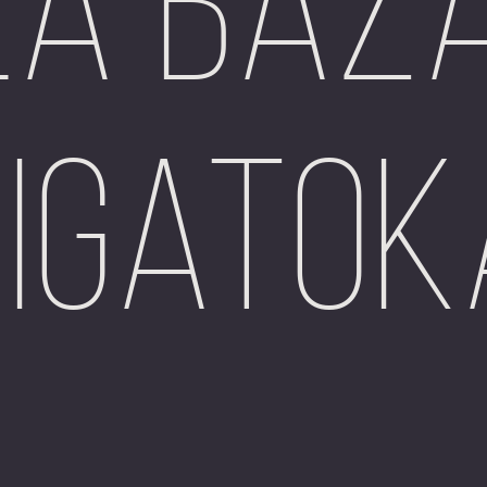
la Baz
Sigatok