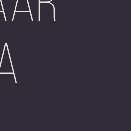
aar
a