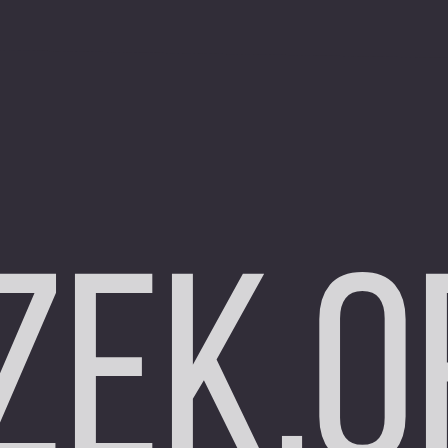
zek.o